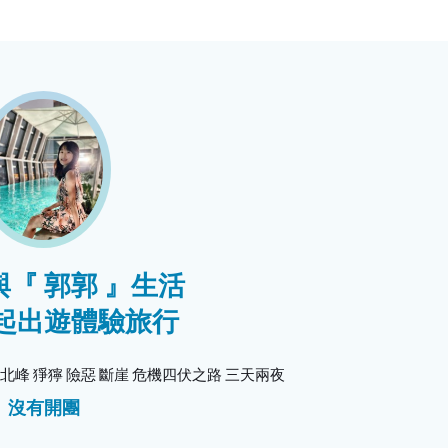
『 郭郭 』生活
起出遊體驗旅行
峰 猙獰 險惡 斷崖 危機四伏之路 三天兩夜
沒有開團