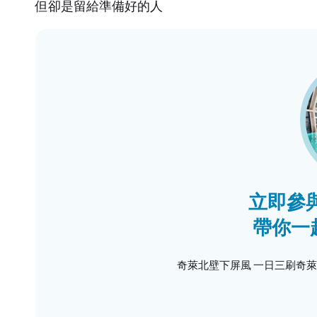
但卻是留給準備好的人
立即參與
帶你一
奇萊北壁下屏風 一日三刷奇萊北