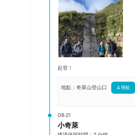
起登！
地點：
奇萊山登山口
導航
08:21
小奇萊
建議停留時間：7 分鐘