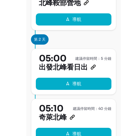
北峰鞍部營地
導航
第 2 天
05:00
建議停留時間：5 分鐘
出發北峰看日出
導航
05:10
建議停留時間：40 分鐘
奇萊北峰
導航