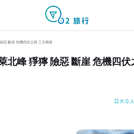
險惡 斷崖 危機四伏之路 三天兩夜
北峰 猙獰 險惡 斷崖 危機四伏
共 0 