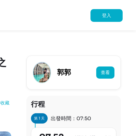
登入
之
郭郭
查看
行程
人收藏
出發時間：07:50
第 1 天