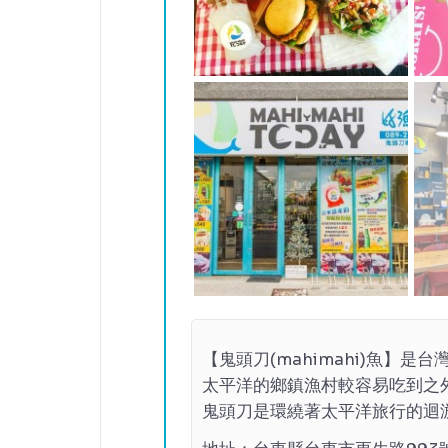
【鬼頭刀(mahimahi)魚】
太平洋的鄉鎮漁村較容易吃到之
鬼頭刀是環繞著太平洋旅行的迴
味遍佈海內外，所以外國人爭著