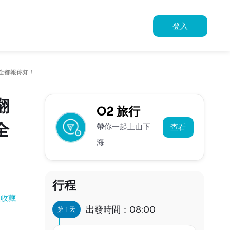
登入
全都報你知！
翻
O2 旅行
全
帶你一起上山下
查看
海
行程
人收藏
出發時間：08:00
第 1 天