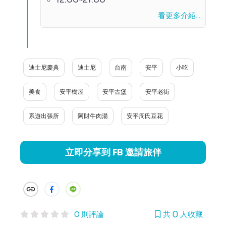
看更多介紹...
迪士尼慶典
迪士尼
台南
安平
小吃
美食
安平樹屋
安平古堡
安平老街
系遊出張所
阿財牛肉湯
安平周氏豆花
立即分享到 FB 邀請旅伴
0 則評論
共 0 人收藏