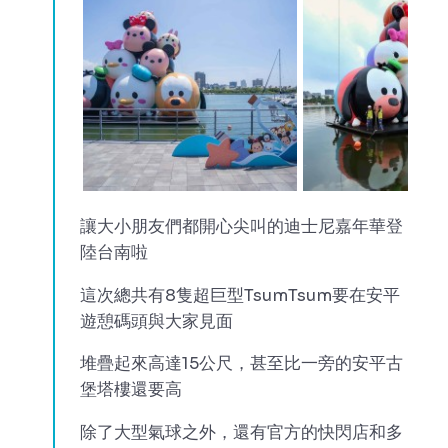
讓大小朋友們都開心尖叫的迪士尼嘉年華登
陸台南啦
這次總共有8隻超巨型TsumTsum要在安平
遊憩碼頭與大家見面
堆疊起來高達15公尺，甚至比一旁的安平古
堡塔樓還要高
除了大型氣球之外，還有官方的快閃店和多