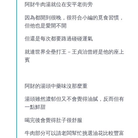
阿財牛肉湯就位在安平老街旁
因為都開到很晚，很符合小編的覓食習慣，
但他也是愛開不開
但還是每次都要路過碰碰運氣
就連世界全壘打王－王貞治曾經是他的座上
賓
阿財的湯頭中藥味沒那麼重
湯頭雖然濃郁但又不會覺得油膩，反而但有
一點鮮甜
喝完後會覺得肚子很舒服
牛肉部分可以請老闆幫忙挑選油花比較豐富