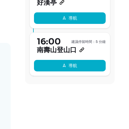
好漢亭
導航
16:00
建議停留時間：5 分鐘
南壽山登山口
導航