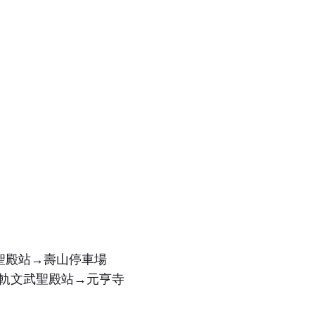
聖殿站→壽山停車場
輕軌文武聖殿站→元亨寺