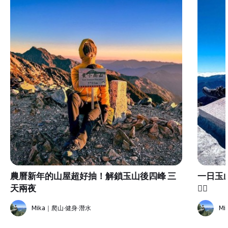
農曆新年的山屋超好抽！解鎖玉山後四峰 三
一日玉山主峰
天兩夜
✌🏻
Mika｜爬山·健身·潛水
Mi