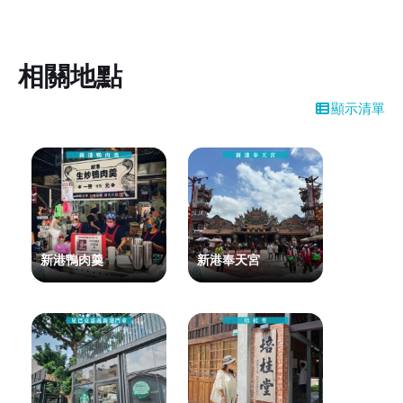
相關地點
顯示清單
新港鴨肉羹
新港奉天宮