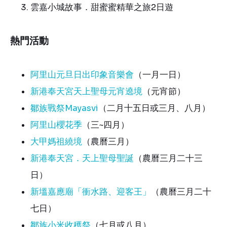
雲嘉小城故事．甜蜜蜜精華之旅2日遊
熱門活動
阿里山元旦日出印象音樂會
（一月一日）
新港奉天宮天上聖母元宵遶境
（元宵節）
鄒族戰祭Mayasvi
（二月十五日或三月、八月）
阿里山櫻花季
（三~四月）
大甲媽祖繞境
（農曆三月）
新港奉天宮．天上聖母聖誕
（農曆三月二十三
日）
新塭嘉應廟「衝水路、迎客王」
（農曆三月二十
七日）
鄒族小米收穫祭
（七月或八月）