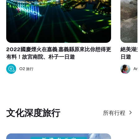
2022國慶煙火在嘉義 嘉義縣原來比你想得更
絕美湖
有料！故宮南院、朴子一日遊
日遊
O2 旅行
An
文化深度旅行
所有行程