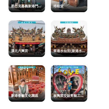
星巴克嘉義新港門市（培桂堂）
培桂堂
溪北六興宮
笨港水仙宮(新港水仙宮)
新港香藝文化園區
板陶窯交趾剪黏工藝園區