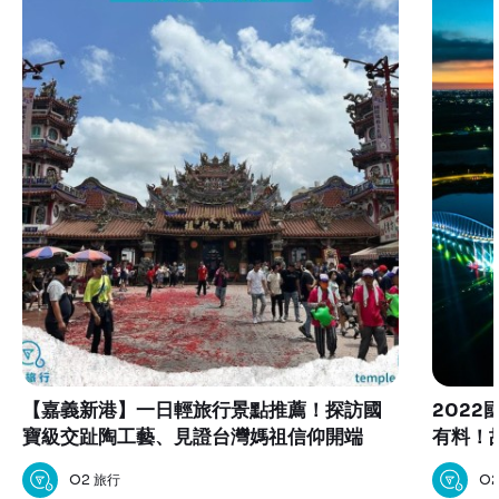
【嘉義新港】一日輕旅行景點推薦！探訪國
202
寶級交趾陶工藝、見證台灣媽祖信仰開端
有料！
O2 旅行
O