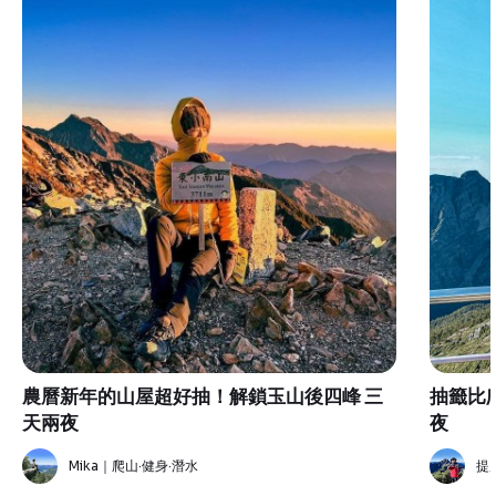
農曆新年的山屋超好抽！解鎖玉山後四峰 三
抽籤比
天兩夜
夜
Mika｜爬山·健身·潛水
提