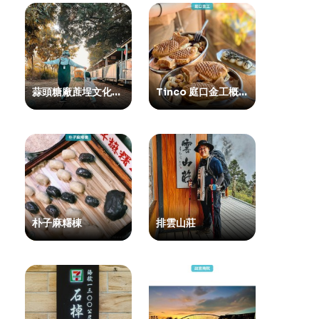
蒜頭糖廠蔗埕文化園區
Tinco 庭口金工概念店
朴子麻糬棟
排雲山莊