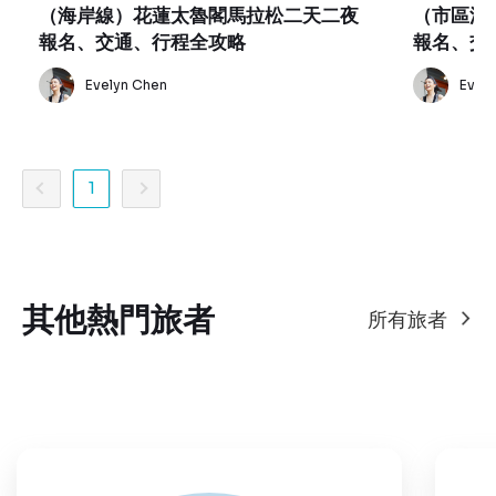
（海岸線）花蓮太魯閣馬拉松二天二夜
（市區漫
報名、交通、行程全攻略
報名、交
Evelyn Chen
Evel
1
其他熱門旅者
所有旅者